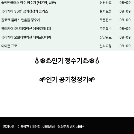
슬림원플러스 직수 정수기 (냉온정, 살균)
상담완료
08-09
퓨리케어 360˚ 공기청정기 플러스
설치요청
08-09
원코크 플러스 얼음물 정수기
주문접수
08-09
퓨리케어 오브제컬렉션 에어로퍼니처
주문접수
08-09
퓨리케어 오브제컬렉션 에어로캣타워
상담완료
08-09
아이콘 프로
설치요청
08-09
💧❄️♨️인기 정수기♨️❄️💧
🌱인기 공기청정기🌱
공지사항
이용약관
개인정보처리방침
명의도용 방지 서비스