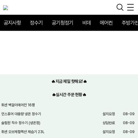
공지사항
정수기
공기청정기
비데
에어컨
주방가
🔥지금 제일 핫해요!🔥
🔥실시간 주문 현황🔥
휘센 벽걸이에어컨 16평
인스퓨어 대용량 냉온 정수기
설치요청
08-09
슬림원 직수 정수기 (냉온정)
상담완료
08-09
휘센 오브제컬렉션 제습기 23L
설치요청
08-09